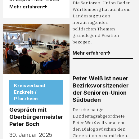
Die Senioren-Union Baden-
Mehr erfahren
Württemberg hat auf ihrem
Landestag zu den
herausragenden
politischen Themen
grundlegend Position
bezogen.
Mehr erfahren
Peter Weiß ist neuer
Bezirksvorsitzender
Kreisverband
Enzkreis /
der Senioren-Union
Pforzheim
Südbaden
Gespräch mit
Der ehemalige
Bundestagsabgeordnete
Oberbürgermeister
Peter Weiß will vor allem
Peter Boch
den Dialog zwischen den
30. Januar 2025
Generationen verstärken.