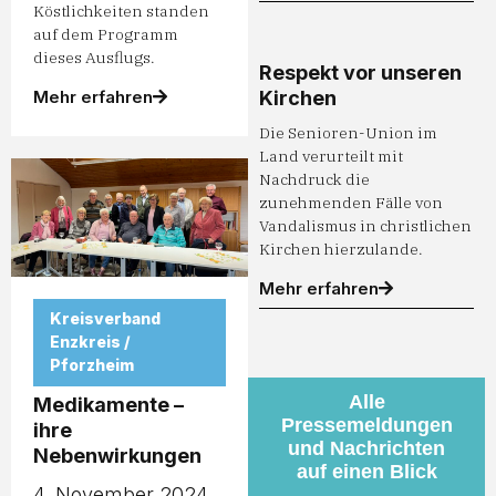
Köstlichkeiten standen
auf dem Programm
dieses Ausflugs.
Respekt vor unseren
Kirchen
Mehr erfahren
Die Senioren-Union im
Land verurteilt mit
Nachdruck die
zunehmenden Fälle von
Vandalismus in christlichen
Kirchen hierzulande.
Mehr erfahren
Kreisverband
Enzkreis /
Pforzheim
Alle
Medikamente –
Pressemeldungen
ihre
und Nachrichten
Nebenwirkungen
auf einen Blick
4. November 2024