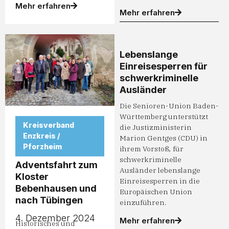
Mehr erfahren
Mehr erfahren
Lebenslange
Einreisesperren für
schwerkriminelle
Ausländer
Die Senioren-Union Baden-
Württemberg unterstützt
Kreisverband
die Justizministerin
Enzkreis /
Marion Gentges (CDU) in
Pforzheim
ihrem Vorstoß, für
schwerkriminelle
Adventsfahrt zum
Ausländer lebenslange
Kloster
Einreisesperren in die
Bebenhausen und
Europäischen Union
nach Tübingen
einzuführen.
4. Dezember 2024
Mehr erfahren
Historisches und