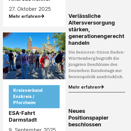
27. Oktober 2025
Verlässliche
Mehr erfahren
Altersversorgung
stärken,
generationengerecht
handeln
Die Senioren-Union Baden-
Württemberg begrüßt die
jüngsten Beschlüsse des
Deutschen Bundestags zur
Rentenpolitik ausdrücklich.
Mehr erfahren
Kreisverband
Enzkreis /
Pforzheim
Neues
ESA-Fahrt
Positionspapier
Darmstadt
beschlossen
9. September 2025