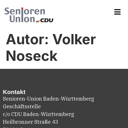
Autor:
Volker
Noseck
Kontakt
Senioren-Union Baden-Württemberg
Geschäftsstelle
c/o CDU Baden-Württemberg
Heilbronner Straße 43