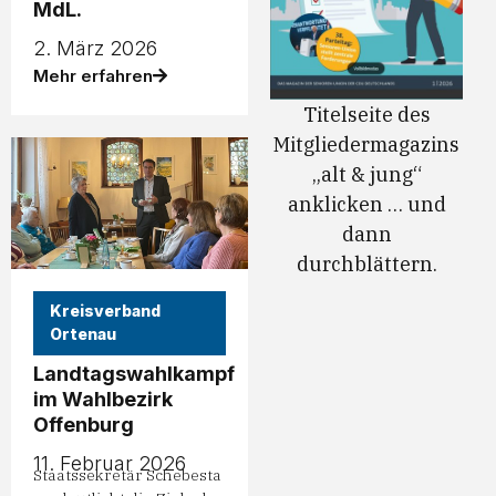
MdL.
2. März 2026
Mehr erfahren
Titelseite des
Mitgliedermagazins
„alt & jung“
anklicken … und
dann
durchblättern.
Kreisverband
Ortenau
Landtagswahlkampf
im Wahlbezirk
Offenburg
11. Februar 2026
Staatssekretär Schebesta