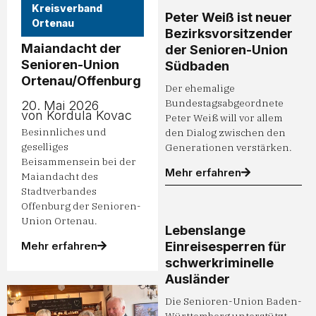
Kreisverband
Peter Weiß ist neuer
Ortenau
Bezirksvorsitzender
Maiandacht der
der Senioren-Union
Senioren-Union
Südbaden
Ortenau/Offenburg
Der ehemalige
Bundestagsabgeordnete
20. Mai 2026
von Kordula Kovac
Peter Weiß will vor allem
Besinnliches und
den Dialog zwischen den
geselliges
Generationen verstärken.
Beisammensein bei der
Mehr erfahren
Maiandacht des
Stadtverbandes
Offenburg der Senioren-
Union Ortenau.
Lebenslange
Einreisesperren für
Mehr erfahren
schwerkriminelle
Ausländer
Die Senioren-Union Baden-