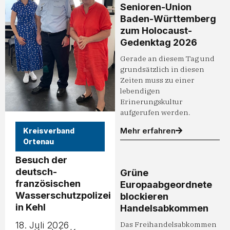
Senioren-Union
Baden-Württemberg
zum Holocaust-
Gedenktag 2026
Gerade an diesem Tag und
grundsätzlich in diesen
Zeiten muss zu einer
lebendigen
Erinerungskultur
aufgerufen werden.
Mehr erfahren
Kreisverband
Ortenau
Besuch der
deutsch-
Grüne
französischen
Europaabgeordnete
Wasserschutzpolizei
blockieren
in Kehl
Handelsabkommen
Das Freihandelsabkommen
18. Juli 2026