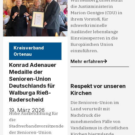
Württemberg unterstützt
die Justizministerin
Marion Gentges (CDU) in
ihrem Vorstoß, für
schwerkriminelle
Ausländer lebenslange
Einreisesperren in die
Europäischen Union
Kreisverband
einzuführen.
Ortenau
Mehr erfahren
Konrad Adenauer
Medaille der
Senioren-Union
Deutschlands für
Respekt vor unseren
Walburga Rieß-
Kirchen
Raderscheid
Die Senioren-Union im
Land verurteilt mit
19. März 2026
Hohe Auszeichnung für
Nachdruck die
die
zunehmenden Fälle von
Stadtverbandsvorsitzende
Vandalismus in christlichen
der Senioren-Union
Kirchen hierzulande.