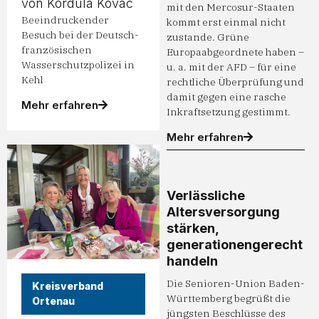
von Kordula Kovac
mit den Mercosur-Staaten
Beeindruckender
kommt erst einmal nicht
Besuch bei der Deutsch-
zustande. Grüne
französischen
Europaabgeordnete haben –
Wasserschutzpolizei in
u. a. mit der AFD – für eine
Kehl
rechtliche Überprüfung und
damit gegen eine rasche
Mehr erfahren
Inkraftsetzung gestimmt.
Mehr erfahren
Verlässliche
Altersversorgung
stärken,
generationengerecht
handeln
Die Senioren-Union Baden-
Kreisverband
Württemberg begrüßt die
Ortenau
jüngsten Beschlüsse des