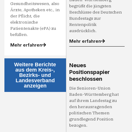
Gesundheitswesen, also
begrüßt die jüngsten
Ärzte, Apotheken etc., in
Beschlüsse des Deutschen
der Pflicht, die
Bundestags zur
elektronische
Rentenpolitik
Patientenakte (ePA) zu
ausdrücklich.
befüllen.
Mehr erfahren
Mehr erfahren
Weitere Berichte
Neues
aus dem Kreis-,
Positionspapier
Bezirks- und
beschlossen
Landesverband
anzeigen
Die Senioren-Union
Baden-Württemberg hat
auf ihrem Landestag zu
den herausragenden
politischen Themen
grundlegend Position
bezogen.