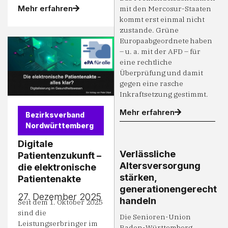
Mehr erfahren
mit den Mercosur-Staaten
kommt erst einmal nicht
zustande. Grüne
Europaabgeordnete haben
– u. a. mit der AFD – für
eine rechtliche
Überprüfung und damit
gegen eine rasche
Inkraftsetzung gestimmt.
Mehr erfahren
Bezirksverband
Nordwürttemberg
Digitale
Verlässliche
Patientenzukunft –
Altersversorgung
die elektronische
stärken,
Patientenakte
generationengerecht
27. Dezember 2025
handeln
Seit dem 1. Oktober 2025
sind die
Die Senioren-Union
Leistungserbringer im
Baden-Württemberg