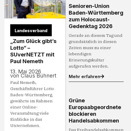
Senioren-Union
Baden-Württemberg
zum Holocaust-
Gedenktag 2026
Landesverband
Gerade an diesem Tag und
„Zum Glück gibt’s
grundsätzlich in diesen
Lotto“ –
Zeiten muss zu einer
lebendigen
SUverNETZT mit
Erinerungskultur
Paul Nemeth
aufgerufen werden.
13. Mai 2026
von Claus Bühnert
Mehr erfahren
Paul Nemeth,
Geschäftsführer Lotto
Baden-Württemberg,
Grüne
gewährte im Rahmen
Europaabgeordnete
einer Online-
Veranstaltung viele
blockieren
Einblicke in das
Handelsabkommen
Unternehmen.
Das Freihandelsabkommen