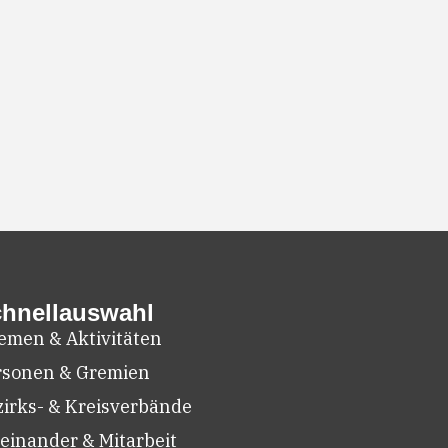
hnellauswahl
emen & Aktivitäten
rsonen & Gremien
zirks- & Kreisverbände
einander & Mitarbeit