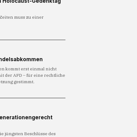
m Holocaust-Gedenktag
Zeiten muss zu einer
Handelsabkommen
n kommt erst einmal nicht
t der AFD – für eine rechtliche
etzung gestimmt.
generationengerecht
e jüngsten Beschlüsse des