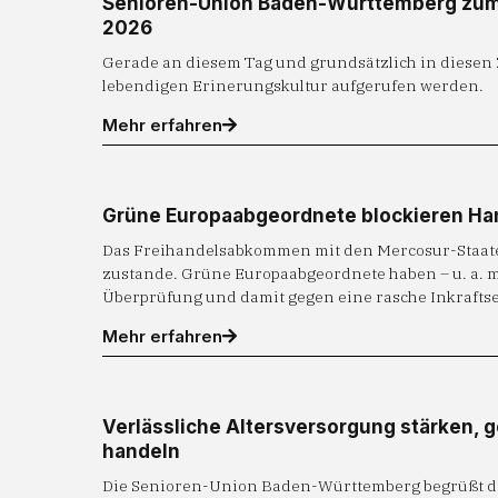
Senioren-Union Baden-Württemberg zu
2026
Gerade an diesem Tag und grundsätzlich in diesen 
lebendigen Erinerungskultur aufgerufen werden.
Mehr erfahren
Grüne Europaabgeordnete blockieren 
Das Freihandelsabkommen mit den Mercosur-Staate
zustande. Grüne Europaabgeordnete haben – u. a. mi
Überprüfung und damit gegen eine rasche Inkrafts
Mehr erfahren
Verlässliche Altersversorgung stärken, 
handeln
Die Senioren-Union Baden-Württemberg begrüßt di