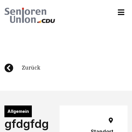
Zurück
Allgemein
gfdgfdg
Standort